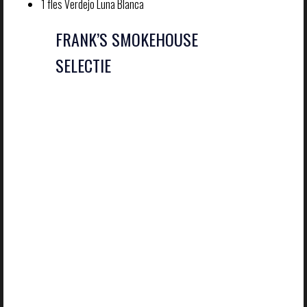
1 fles Verdejo Luna Blanca
FRANK’S SMOKEHOUSE
SELECTIE
Een luxe
selectie uit de
rokerij en zee
Inhoud van het
pakket