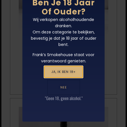
Ben Je 18 Jaar
Of Ouder?
Wij verkopen alcoholhoudende
dranken.
Om deze categorie te bekijken,
bevestig je dat je 18 jaar of ouder
PINOT NOIR, DOMAINE DE
bent.
PELLEHAUT
Frank’s Smokehouse staat voor
€
11.75
verantwoord genieten.
JA, IK BEN 18+
TOEVOEGEN AAN WINKELWAGEN
NEE
“Geen 18, geen alcohol.”