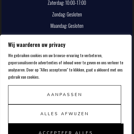
Zaterdag: 10:00-17:00
Zondag: Gesloten
Maandag: Gesloten
CONTACT
Wij waarderen uw privacy
We gebruiken cookies om uw browse-ervaring te verbeteren,
info@smokehouse.nl
gepersonaliseerde advertenties of inhoud weer te geven en ons verkeer te
020-5857107
analyseren. Door op "Alles accepteren" te klikken, gaat u akkoord met ons
gebruik van cookies.
AANPASSEN
ALLES AFWIJZEN
© 2026 FRANK'S SMOKEHOUSE
ACCEPTEER ALLES
ALGEMENE VOORWAARDEN