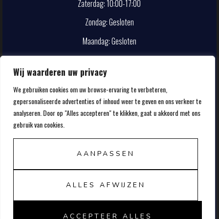
Zaterdag: 10:00-17:00
Zondag: Gesloten
Maandag: Gesloten
CONTACT
Wij waarderen uw privacy
We gebruiken cookies om uw browse-ervaring te verbeteren,
info@smokehouse.nl
gepersonaliseerde advertenties of inhoud weer te geven en ons verkeer te
020-5857107
analyseren. Door op "Alles accepteren" te klikken, gaat u akkoord met ons
gebruik van cookies.
AANPASSEN
ALLES AFWIJZEN
© 2026 FRANK'S SMOKEHOUSE
ACCEPTEER ALLES
ALGEMENE VOORWAARDEN