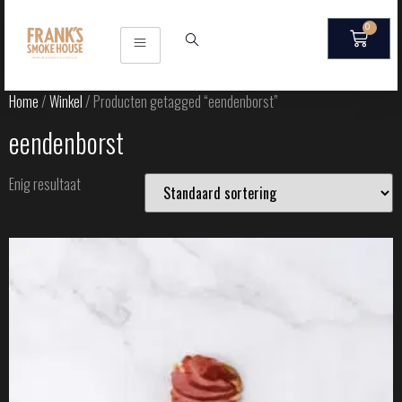
0
Home
/
Winkel
/ Producten getagged “eendenborst”
eendenborst
Enig resultaat