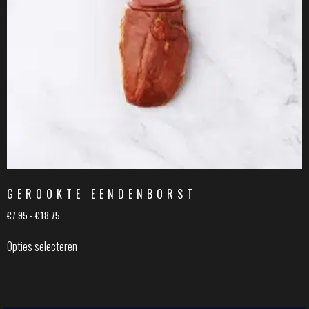
GEROOKTE EENDENBORST
€
7.95
-
€
18.75
Opties selecteren