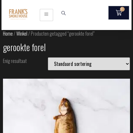
0
Home
/
Winkel
/ Producten getagged “gerookte forel”
gerookte forel
Enig resultaat