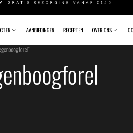
GRATIS BEZORGING VANAF €150
CTEN
AANBIEDINGEN
RECEPTEN
OVER ONS
C
egenboogforel”
genboogforel