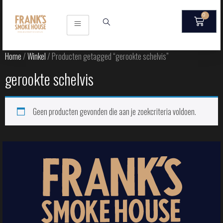
0
Home
/
Winkel
/ Producten getagged “gerookte schelvis”
gerookte schelvis
Geen producten gevonden die aan je zoekcriteria voldoen.