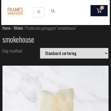
0
Home
/
Winkel
/ Producten getagged “smokehouse”
smokehouse
Enig resultaat