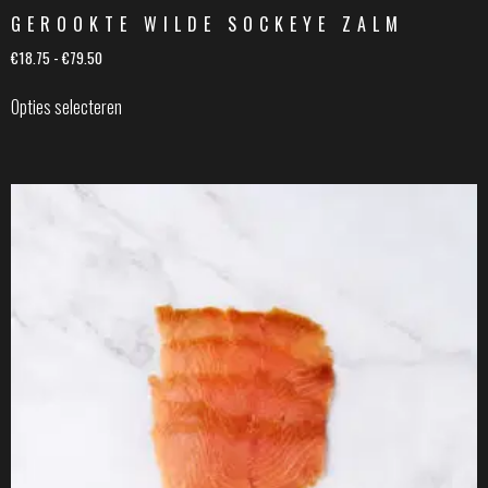
GEROOKTE WILDE SOCKEYE ZALM
€
18.75
-
€
79.50
Opties selecteren