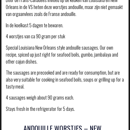
Door de Frans-Canadees invloed op de keuken van Louisiana en New
Orleans in de VS heten deze worstjes andouille, maar zijn niet gemaakt
van orgaanvlees zoals de Franse andouille.
In de koelkast 5 dagen te bewaren.
4 worstjes van ca 90 gram per stuk
Special Louisiana New Orleans style andouille sausages. Our own
recipe, spiced up just right for seafood boils, gumbo, jambalaya and
other cajun dishes.
The sausages are precooked and are ready for consumption, but are
also very suitable for cooking in seafood boils, soups or grilling up for a
tasty meal.
4 sausages weigh about 90 grams each.
Stays fresh in the refrigerator for 5 days.
ANDOUILLE WORSTJES – NEW