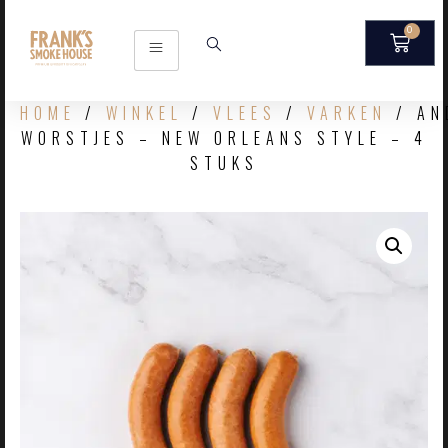
0
HOME
/
WINKEL
/
VLEES
/
VARKEN
/ AN
WORSTJES – NEW ORLEANS STYLE – 4
STUKS