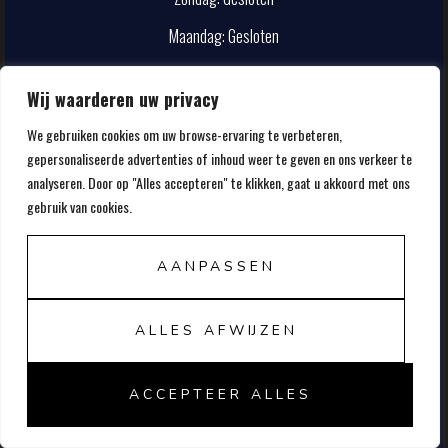
Maandag: Gesloten
CONTACT
Wij waarderen uw privacy
We gebruiken cookies om uw browse-ervaring te verbeteren,
info@smokehouse.nl
gepersonaliseerde advertenties of inhoud weer te geven en ons verkeer te
020-5857107
analyseren. Door op "Alles accepteren" te klikken, gaat u akkoord met ons
gebruik van cookies.
AANPASSEN
ALLES AFWIJZEN
© 2026 FRANK'S SMOKEHOUSE
ACCEPTEER ALLES
ALGEMENE VOORWAARDEN
PRIVACY STATEMENT