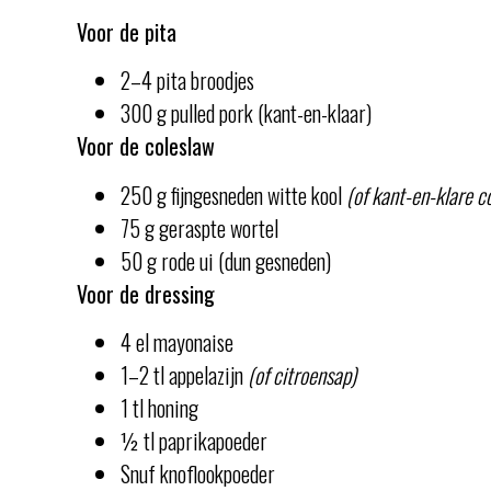
Voor de pita
2–4 pita broodjes
300 g pulled pork (kant-en-klaar)
Voor de coleslaw
250 g fijngesneden witte kool
(of kant-en-klare c
75 g geraspte wortel
50 g rode ui (dun gesneden)
Voor de dressing
4 el mayonaise
1–2 tl appelazijn
(of citroensap)
1 tl honing
½ tl paprikapoeder
Snuf knoflookpoeder