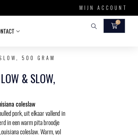
MIJN ACCOUNT
0
ONTACT
SLOW, 500 GRAM
 LOW & SLOW,
uisiana coleslaw
lled pork, uit elkaar vallend in
erd in een warm pita broodje
 Louisiana coleslaw. Warm, vol