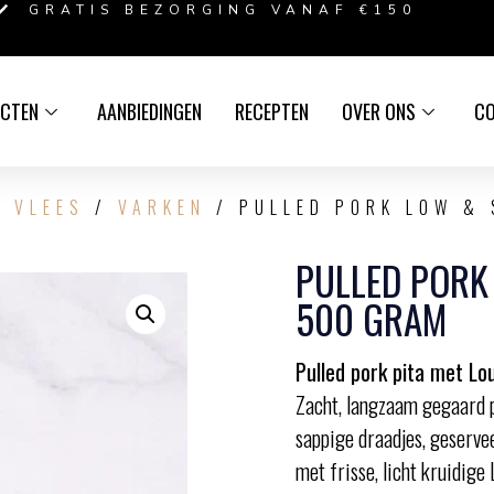
GRATIS BEZORGING VANAF €150
CTEN
AANBIEDINGEN
RECEPTEN
OVER ONS
C
/
VLEES
/
VARKEN
/ PULLED PORK LOW & 
PULLED PORK
500 GRAM
Pulled pork pita met Lo
Zacht, langzaam gegaard pu
sappige draadjes, geserve
met frisse, licht kruidige