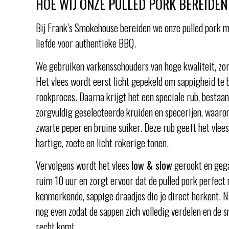
HOE WIJ ONZE PULLED PORK BEREIDEN
Bij Frank’s Smokehouse bereiden we onze pulled pork m
liefde voor authentieke BBQ.
We gebruiken varkensschouders van hoge kwaliteit, zor
Het vlees wordt eerst licht gepekeld om sappigheid te 
rookproces. Daarna krijgt het een speciale rub, bestaa
zorgvuldig geselecteerde kruiden en specerijen, waaron
zwarte peper en bruine suiker. Deze rub geeft het vlee
hartige, zoete en licht rokerige tonen.
Vervolgens wordt het vlees
low & slow
gerookt en gega
ruim 10 uur en zorgt ervoor dat de pulled pork perfect
kenmerkende, sappige draadjes die je direct herkent. N
nog even zodat de sappen zich volledig verdelen en de s
recht komt.