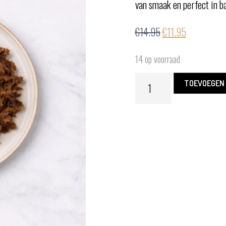
van smaak en perfect in ba
€
14.95
€
11.95
14 op voorraad
TOEVOEGEN