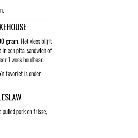
n.
OKEHOUSE
00 gram
. Het vlees blijft
 in een pita, sandwich of
veer 1 week houdbaar.
’n favoriet is onder
OLESLAW
pulled pork en frisse,