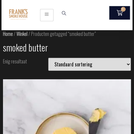
0
Home
/
Winkel
/ Producten getagged “smoked butter”
smoked butter
Enig resultaat