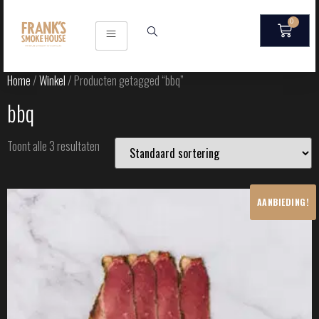
0
Home
/
Winkel
/ Producten getagged “bbq”
bbq
Toont alle 3 resultaten
AANBIEDING!